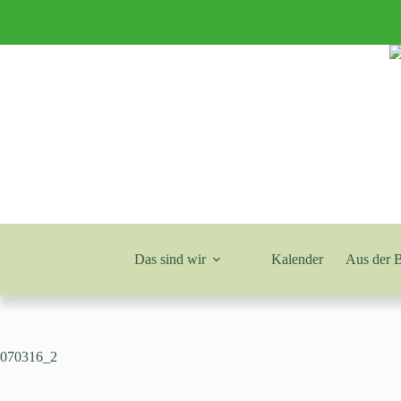
Zum
Inhalt
springen
Das sind wir
Kalender
Aus der 
070316_2