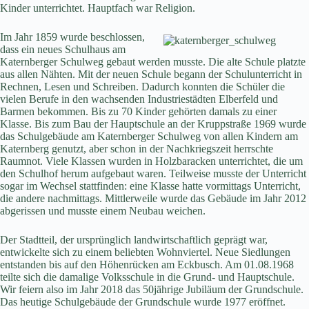
Kinder unterrichtet. Hauptfach war Religion.
Im Jahr 1859 wurde beschlossen,
dass ein neues Schulhaus am
Katernberger Schulweg gebaut werden musste. Die alte Schule platzte
aus allen Nähten. Mit der neuen Schule begann der Schulunterricht in
Rechnen, Lesen und Schreiben. Dadurch konnten die Schüler die
vielen Berufe in den wachsenden Industriestädten Elberfeld und
Barmen bekommen. Bis zu 70 Kinder gehörten damals zu einer
Klasse. Bis zum Bau der Hauptschule an der Kruppstraße 1969 wurde
das Schulgebäude am Katernberger Schulweg von allen Kindern am
Katernberg genutzt, aber schon in der Nachkriegszeit herrschte
Raumnot. Viele Klassen wurden in Holzbaracken unterrichtet, die um
den Schulhof herum aufgebaut waren. Teilweise musste der Unterricht
sogar im Wechsel stattfinden: eine Klasse hatte vormittags Unterricht,
die andere nachmittags. Mittlerweile wurde das Gebäude im Jahr 2012
abgerissen und musste einem Neubau weichen.
Der Stadtteil, der ursprünglich landwirtschaftlich geprägt war,
entwickelte sich zu einem beliebten Wohnviertel. Neue Siedlungen
entstanden bis auf den Höhenrücken am Eckbusch. Am 01.08.1968
teilte sich die damalige Volksschule in die Grund- und Hauptschule.
Wir feiern also im Jahr 2018 das 50jährige Jubiläum der Grundschule.
Das heutige Schulgebäude der Grundschule wurde 1977 eröffnet.