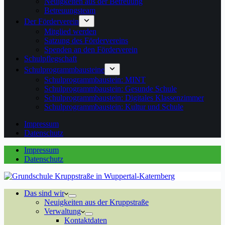
Neuigkeiten aus der Betreuung
Betreuungsteam
Der Förderverein
Mitglied werden
Satzung des Fördervereins
Spenden an den Förderverein
Schulpflegschaft
Schulprogrammbausteine
Schulprogrammbaustein: MINT
Schulprogrammbaustein: Gesunde Schule
Schulprogrammbaustein: Digitales Klassenzimmer
Schulprogrammbaustein: Kultur und Schule
Impressum
Datenschutz
Impressum
Datenschutz
Das sind wir
Neuigkeiten aus der Kruppstraße
Verwaltung
Kontaktdaten