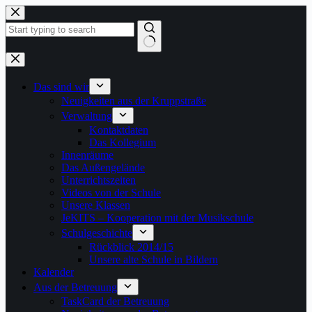
Zum
Inhalt
springen
Keine
Ergebnisse
Das sind wir
Neuigkeiten aus der Kruppstraße
Verwaltung
Kontaktdaten
Das Kollegium
Innenräume
Das Außengelände
Unterrichtszeiten
Videos von der Schule
Unsere Klassen
JeKITS – Kooperation mit der Musikschule
Schulgeschichte
Rückblick 2014/15
Unsere alte Schule in Bildern
Kalender
Aus der Betreuung
TaskCard der Betreuung