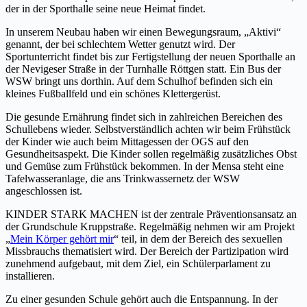
der in der Sporthalle seine neue Heimat findet.
In unserem Neubau haben wir einen Bewegungsraum, „Aktivi“
genannt, der bei schlechtem Wetter genutzt wird. Der
Sportunterricht findet bis zur Fertigstellung der neuen Sporthalle an
der Nevigeser Straße in der Turnhalle Röttgen statt. Ein Bus der
WSW bringt uns dorthin. Auf dem Schulhof befinden sich ein
kleines Fußballfeld und ein schönes Klettergerüst.
Die gesunde Ernährung findet sich in zahlreichen Bereichen des
Schullebens wieder. Selbstverständlich achten wir beim Frühstück
der Kinder wie auch beim Mittagessen der OGS auf den
Gesundheitsaspekt. Die Kinder sollen regelmäßig zusätzliches Obst
und Gemüse zum Frühstück bekommen. In der Mensa steht eine
Tafelwasseranlage, die ans Trinkwassernetz der WSW
angeschlossen ist.
KINDER STARK MACHEN ist der zentrale Präventionsansatz an
der Grundschule Kruppstraße. Regelmäßig nehmen wir am Projekt
„
Mein Körper gehört mir
“ teil, in dem der Bereich des sexuellen
Missbrauchs thematisiert wird. Der Bereich der Partizipation wird
zunehmend aufgebaut, mit dem Ziel, ein Schülerparlament zu
installieren.
Zu einer gesunden Schule gehört auch die Entspannung. In der