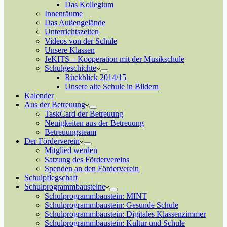
Das Kollegium
Innenräume
Das Außengelände
Unterrichtszeiten
Videos von der Schule
Unsere Klassen
JeKITS – Kooperation mit der Musikschule
Schulgeschichte
Rückblick 2014/15
Unsere alte Schule in Bildern
Kalender
Aus der Betreuung
TaskCard der Betreuung
Neuigkeiten aus der Betreuung
Betreuungsteam
Der Förderverein
Mitglied werden
Satzung des Fördervereins
Spenden an den Förderverein
Schulpflegschaft
Schulprogrammbausteine
Schulprogrammbaustein: MINT
Schulprogrammbaustein: Gesunde Schule
Schulprogrammbaustein: Digitales Klassenzimmer
Schulprogrammbaustein: Kultur und Schule