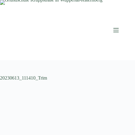
Zum
Inhalt
springen
20230613_111410_Trim