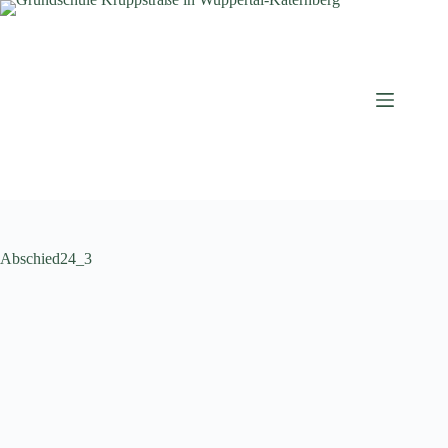
Zum
Inhalt
springen
Abschied24_3