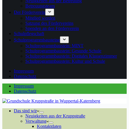
Neuigkeiten aus der Betreuung
Betreuungsteam
Der Förderverein
Mitglied werden
Satzung des Fördervereins
Spenden an den Förderverein
Schulpflegschaft
Schulprogrammbausteine
Schulprogrammbaustein: MINT
Schulprogrammbaustein: Gesunde Schule
Schulprogrammbaustein: Digitales Klassenzimmer
Schulprogrammbaustein: Kultur und Schule
Impressum
Datenschutz
Impressum
Datenschutz
Das sind wir
Neuigkeiten aus der Kruppstraße
Verwaltung
Kontaktdaten