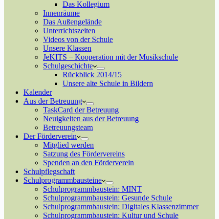
Das Kollegium
Innenräume
Das Außengelände
Unterrichtszeiten
Videos von der Schule
Unsere Klassen
JeKITS – Kooperation mit der Musikschule
Schulgeschichte
Rückblick 2014/15
Unsere alte Schule in Bildern
Kalender
Aus der Betreuung
TaskCard der Betreuung
Neuigkeiten aus der Betreuung
Betreuungsteam
Der Förderverein
Mitglied werden
Satzung des Fördervereins
Spenden an den Förderverein
Schulpflegschaft
Schulprogrammbausteine
Schulprogrammbaustein: MINT
Schulprogrammbaustein: Gesunde Schule
Schulprogrammbaustein: Digitales Klassenzimmer
Schulprogrammbaustein: Kultur und Schule