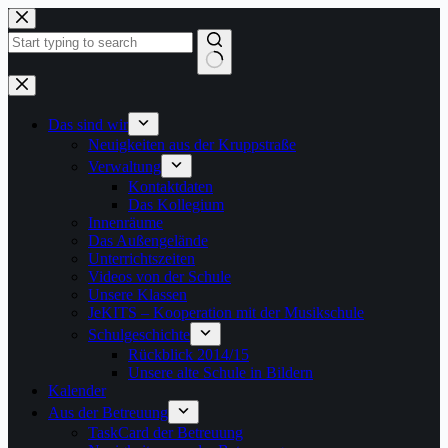
Zum
Inhalt
springen
Keine
Ergebnisse
Das sind wir
Neuigkeiten aus der Kruppstraße
Verwaltung
Kontaktdaten
Das Kollegium
Innenräume
Das Außengelände
Unterrichtszeiten
Videos von der Schule
Unsere Klassen
JeKITS – Kooperation mit der Musikschule
Schulgeschichte
Rückblick 2014/15
Unsere alte Schule in Bildern
Kalender
Aus der Betreuung
TaskCard der Betreuung