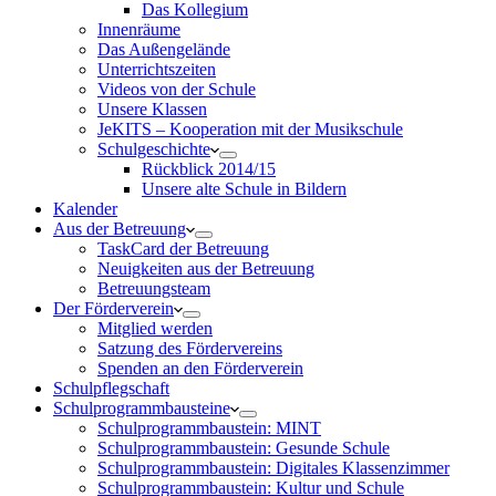
Das Kollegium
Innenräume
Das Außengelände
Unterrichtszeiten
Videos von der Schule
Unsere Klassen
JeKITS – Kooperation mit der Musikschule
Schulgeschichte
Rückblick 2014/15
Unsere alte Schule in Bildern
Kalender
Aus der Betreuung
TaskCard der Betreuung
Neuigkeiten aus der Betreuung
Betreuungsteam
Der Förderverein
Mitglied werden
Satzung des Fördervereins
Spenden an den Förderverein
Schulpflegschaft
Schulprogrammbausteine
Schulprogrammbaustein: MINT
Schulprogrammbaustein: Gesunde Schule
Schulprogrammbaustein: Digitales Klassenzimmer
Schulprogrammbaustein: Kultur und Schule