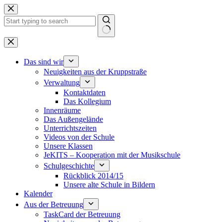
Zum
Inhalt
springen
Keine
Ergebnisse
Das sind wir
Neuigkeiten aus der Kruppstraße
Verwaltung
Kontaktdaten
Das Kollegium
Innenräume
Das Außengelände
Unterrichtszeiten
Videos von der Schule
Unsere Klassen
JeKITS – Kooperation mit der Musikschule
Schulgeschichte
Rückblick 2014/15
Unsere alte Schule in Bildern
Kalender
Aus der Betreuung
TaskCard der Betreuung