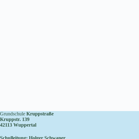
Grundschule
Kruppstraße
Kruppstr. 139
42113 Wuppertal
Schulleitung: Holger Schwaner