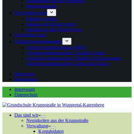
Neuigkeiten aus der Betreuung
Betreuungsteam
Der Förderverein
Mitglied werden
Satzung des Fördervereins
Spenden an den Förderverein
Schulpflegschaft
Schulprogrammbausteine
Schulprogrammbaustein: MINT
Schulprogrammbaustein: Gesunde Schule
Schulprogrammbaustein: Digitales Klassenzimmer
Schulprogrammbaustein: Kultur und Schule
Impressum
Datenschutz
Impressum
Datenschutz
Das sind wir
Neuigkeiten aus der Kruppstraße
Verwaltung
Kontaktdaten