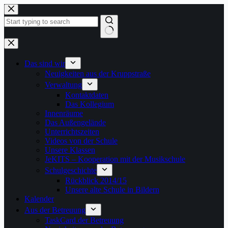
Zum
Inhalt
springen
Keine
Ergebnisse
Das sind wir
Neuigkeiten aus der Kruppstraße
Verwaltung
Kontaktdaten
Das Kollegium
Innenräume
Das Außengelände
Unterrichtszeiten
Videos von der Schule
Unsere Klassen
JeKITS – Kooperation mit der Musikschule
Schulgeschichte
Rückblick 2014/15
Unsere alte Schule in Bildern
Kalender
Aus der Betreuung
TaskCard der Betreuung