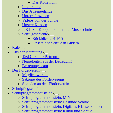
Das Kollegium
Innenräume
Das Außengelände
Unterrichtszeiten
Videos von der Schule
Unsere Klassen
JeKITS – Kooperation mit der Musikschule
Schulgeschichte
Rückblick 2014/15
Unsere alte Schule in Bildern
Kalender
Aus der Betreuung
TaskCard der Betreuung
Neuigkeiten aus der Betreuung
Betreuungsteam
Der Förderverein
Mitglied werden
Satzung des Fördervereins
Spenden an den Förderverein
Schulpflegschaft
Schulprogrammbausteine
Schulprogrammbaustein: MINT
Schulprogrammbaustein: Gesunde Schule
Schulprogrammbaustein: Digitales Klassenzimmer
Schulprogrammbaustein: Kultur und Schule