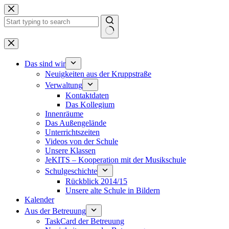
Zum
Inhalt
springen
Keine
Ergebnisse
Das sind wir
Neuigkeiten aus der Kruppstraße
Verwaltung
Kontaktdaten
Das Kollegium
Innenräume
Das Außengelände
Unterrichtszeiten
Videos von der Schule
Unsere Klassen
JeKITS – Kooperation mit der Musikschule
Schulgeschichte
Rückblick 2014/15
Unsere alte Schule in Bildern
Kalender
Aus der Betreuung
TaskCard der Betreuung