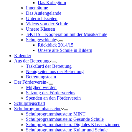
Das Kollegium
Innenräume
Das Außengelände
Unterrichtszeiten
Videos von der Schule
Unsere Klassen
JeKITS – Kooperation mit der Musikschule
Schulgeschichte
Rückblick 2014/15
Unsere alte Schule in Bildern
Kalender
Aus der Betreuung
TaskCard der Betreuung
Neuigkeiten aus der Betreuung
Betreuungsteam
Der Förderverein
Mitglied werden
Satzung des Fördervereins
Spenden an den Förderverein
Schulpflegschaft
Schulprogrammbausteine
Schulprogrammbaustein: MINT
Schulprogrammbaustein: Gesunde Schule
Schulprogrammbaustein: Digitales Klassenzimmer
Schulprogrammbaustein: Kultur und Schule