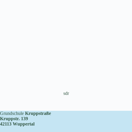
sdr
Grundschule
Kruppstraße
Kruppstr. 139
42113 Wuppertal