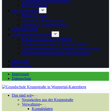
Neuigkeiten aus der Betreuung
Betreuungsteam
Der Förderverein
Mitglied werden
Satzung des Fördervereins
Spenden an den Förderverein
Schulpflegschaft
Schulprogrammbausteine
Schulprogrammbaustein: MINT
Schulprogrammbaustein: Gesunde Schule
Schulprogrammbaustein: Digitales Klassenzimmer
Schulprogrammbaustein: Kultur und Schule
Impressum
Datenschutz
Impressum
Datenschutz
Das sind wir
Neuigkeiten aus der Kruppstraße
Verwaltung
Kontaktdaten