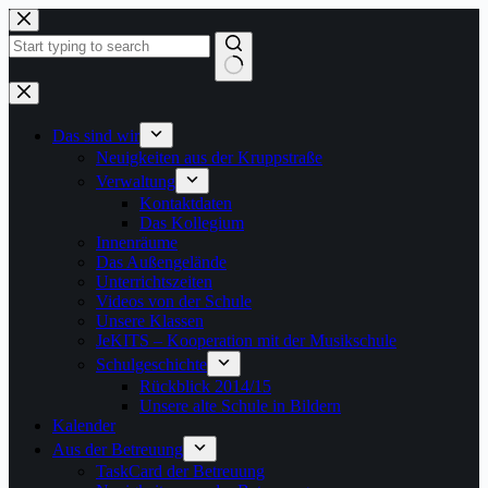
Zum
Inhalt
springen
Keine
Ergebnisse
Das sind wir
Neuigkeiten aus der Kruppstraße
Verwaltung
Kontaktdaten
Das Kollegium
Innenräume
Das Außengelände
Unterrichtszeiten
Videos von der Schule
Unsere Klassen
JeKITS – Kooperation mit der Musikschule
Schulgeschichte
Rückblick 2014/15
Unsere alte Schule in Bildern
Kalender
Aus der Betreuung
TaskCard der Betreuung