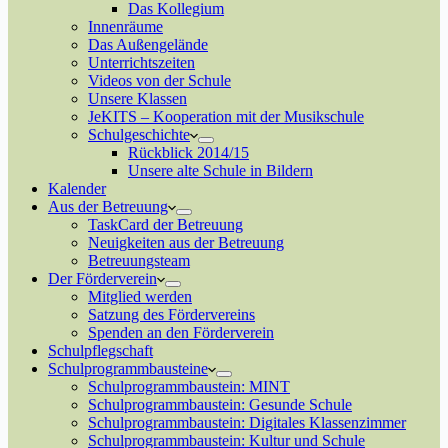
Das Kollegium
Innenräume
Das Außengelände
Unterrichtszeiten
Videos von der Schule
Unsere Klassen
JeKITS – Kooperation mit der Musikschule
Schulgeschichte
Rückblick 2014/15
Unsere alte Schule in Bildern
Kalender
Aus der Betreuung
TaskCard der Betreuung
Neuigkeiten aus der Betreuung
Betreuungsteam
Der Förderverein
Mitglied werden
Satzung des Fördervereins
Spenden an den Förderverein
Schulpflegschaft
Schulprogrammbausteine
Schulprogrammbaustein: MINT
Schulprogrammbaustein: Gesunde Schule
Schulprogrammbaustein: Digitales Klassenzimmer
Schulprogrammbaustein: Kultur und Schule