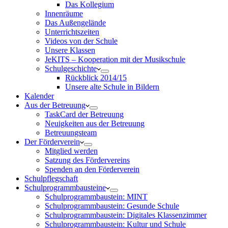
Das Kollegium
Innenräume
Das Außengelände
Unterrichtszeiten
Videos von der Schule
Unsere Klassen
JeKITS – Kooperation mit der Musikschule
Schulgeschichte
Rückblick 2014/15
Unsere alte Schule in Bildern
Kalender
Aus der Betreuung
TaskCard der Betreuung
Neuigkeiten aus der Betreuung
Betreuungsteam
Der Förderverein
Mitglied werden
Satzung des Fördervereins
Spenden an den Förderverein
Schulpflegschaft
Schulprogrammbausteine
Schulprogrammbaustein: MINT
Schulprogrammbaustein: Gesunde Schule
Schulprogrammbaustein: Digitales Klassenzimmer
Schulprogrammbaustein: Kultur und Schule