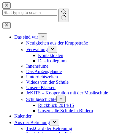
Zum
Inhalt
springen
Keine
Ergebnisse
Das sind wir
Neuigkeiten aus der Kruppstraße
Verwaltung
Kontaktdaten
Das Kollegium
Innenräume
Das Außengelände
Unterrichtszeiten
Videos von der Schule
Unsere Klassen
JeKITS – Kooperation mit der Musikschule
Schulgeschichte
Rückblick 2014/15
Unsere alte Schule in Bildern
Kalender
Aus der Betreuung
TaskCard der Betreuung