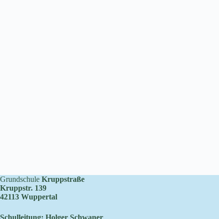
Grundschule
Kruppstraße
Kruppstr. 139
42113 Wuppertal
Schulleitung: Holger Schwaner