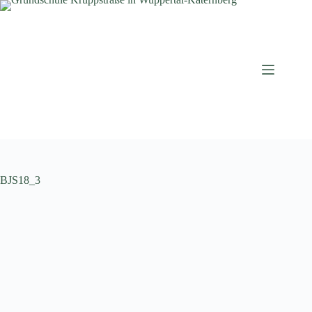
Zum
Inhalt
springen
BJS18_3