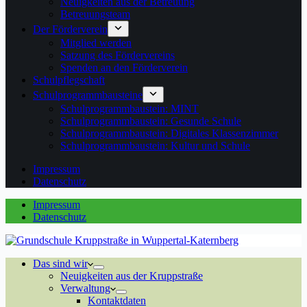
Neuigkeiten aus der Betreuung
Betreuungsteam
Der Förderverein
Mitglied werden
Satzung des Fördervereins
Spenden an den Förderverein
Schulpflegschaft
Schulprogrammbausteine
Schulprogrammbaustein: MINT
Schulprogrammbaustein: Gesunde Schule
Schulprogrammbaustein: Digitales Klassenzimmer
Schulprogrammbaustein: Kultur und Schule
Impressum
Datenschutz
Impressum
Datenschutz
Das sind wir
Neuigkeiten aus der Kruppstraße
Verwaltung
Kontaktdaten