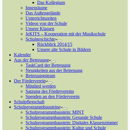
Das Kollegium
Innenräume
Das Außengelände
Unterrichtszeiten
Videos von der Schule
Unsere Klassen
JeKITS – Kooperation mit der Musikschule
Schulgeschichte
Rückblick 2014/15
Unsere alte Schule in Bildern
Kalender
Aus der Betreuung
TaskCard der Betreuung
Neuigkeiten aus der Betreuung
Betreuungsteam
Der Förderverein
Mitglied werden
Satzung des Fördervereins
Spenden an den Förderverein
Schulpflegschaft
Schulprogrammbausteine
Schulprogrammbaustein: MINT
Schulprogrammbaustein: Gesunde Schule
Schulprogrammbaustein: Digitales Klassenzimmer
Schulprogrammbaustein: Kultur und Schule