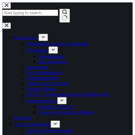
Zum
Inhalt
springen
Keine
Ergebnisse
Das sind wir
Neuigkeiten aus der Kruppstraße
Verwaltung
Kontaktdaten
Das Kollegium
Innenräume
Das Außengelände
Unterrichtszeiten
Videos von der Schule
Unsere Klassen
JeKITS – Kooperation mit der Musikschule
Schulgeschichte
Rückblick 2014/15
Unsere alte Schule in Bildern
Kalender
Aus der Betreuung
TaskCard der Betreuung