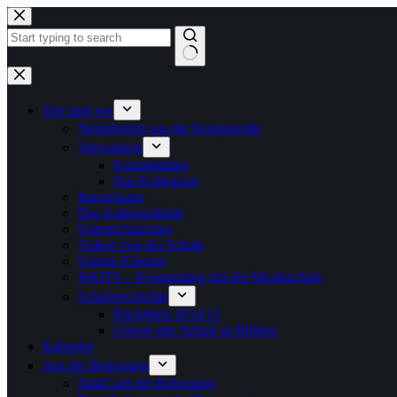
Zum
Inhalt
springen
Keine
Ergebnisse
Das sind wir
Neuigkeiten aus der Kruppstraße
Verwaltung
Kontaktdaten
Das Kollegium
Innenräume
Das Außengelände
Unterrichtszeiten
Videos von der Schule
Unsere Klassen
JeKITS – Kooperation mit der Musikschule
Schulgeschichte
Rückblick 2014/15
Unsere alte Schule in Bildern
Kalender
Aus der Betreuung
TaskCard der Betreuung