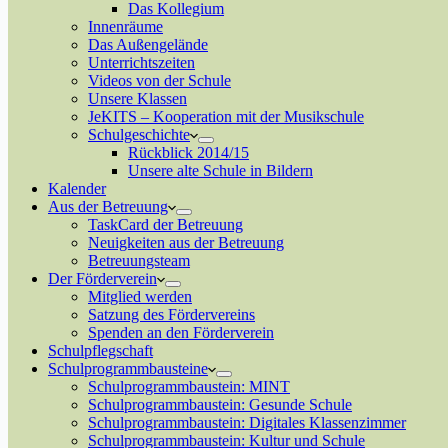
Das Kollegium
Innenräume
Das Außengelände
Unterrichtszeiten
Videos von der Schule
Unsere Klassen
JeKITS – Kooperation mit der Musikschule
Schulgeschichte
Rückblick 2014/15
Unsere alte Schule in Bildern
Kalender
Aus der Betreuung
TaskCard der Betreuung
Neuigkeiten aus der Betreuung
Betreuungsteam
Der Förderverein
Mitglied werden
Satzung des Fördervereins
Spenden an den Förderverein
Schulpflegschaft
Schulprogrammbausteine
Schulprogrammbaustein: MINT
Schulprogrammbaustein: Gesunde Schule
Schulprogrammbaustein: Digitales Klassenzimmer
Schulprogrammbaustein: Kultur und Schule