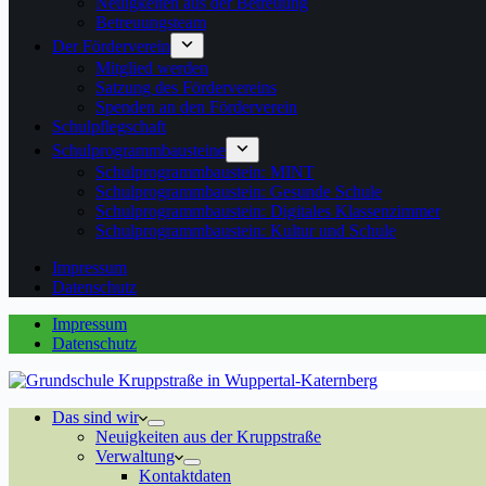
Neuigkeiten aus der Betreuung
Betreuungsteam
Der Förderverein
Mitglied werden
Satzung des Fördervereins
Spenden an den Förderverein
Schulpflegschaft
Schulprogrammbausteine
Schulprogrammbaustein: MINT
Schulprogrammbaustein: Gesunde Schule
Schulprogrammbaustein: Digitales Klassenzimmer
Schulprogrammbaustein: Kultur und Schule
Impressum
Datenschutz
Impressum
Datenschutz
Das sind wir
Neuigkeiten aus der Kruppstraße
Verwaltung
Kontaktdaten