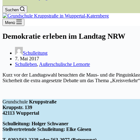
Suchen
Menü
Demokratie erleben im Landtag NRW
Schulleitung
7. Mai 2017
Schulleben
,
Außerschulische Lernorte
Kurz vor der Landtagswahl besuchten die Maus- und die Pinguinklas
Sicherheit die extra angesetzte Debatte um das Thema „Kreisverkehr“
Grundschule
Kruppstraße
Kruppstr. 139
42113 Wuppertal
Schulleitung: Holger Schwaner
Stellvertretende Schulleitung: Elke Giesen
T. 0202/563-2228 oder 563-2077 (Betreuung)