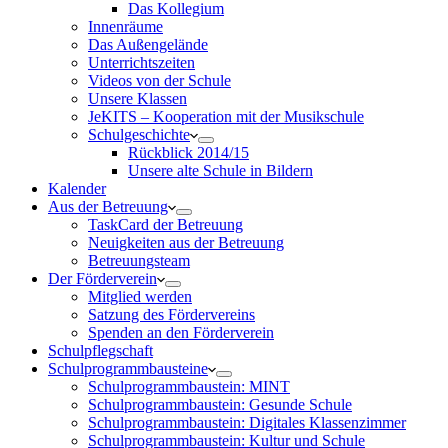
Das Kollegium
Innenräume
Das Außengelände
Unterrichtszeiten
Videos von der Schule
Unsere Klassen
JeKITS – Kooperation mit der Musikschule
Schulgeschichte
Rückblick 2014/15
Unsere alte Schule in Bildern
Kalender
Aus der Betreuung
TaskCard der Betreuung
Neuigkeiten aus der Betreuung
Betreuungsteam
Der Förderverein
Mitglied werden
Satzung des Fördervereins
Spenden an den Förderverein
Schulpflegschaft
Schulprogrammbausteine
Schulprogrammbaustein: MINT
Schulprogrammbaustein: Gesunde Schule
Schulprogrammbaustein: Digitales Klassenzimmer
Schulprogrammbaustein: Kultur und Schule