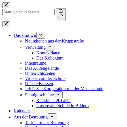
Zum
Inhalt
springen
Keine
Ergebnisse
Das sind wir
Neuigkeiten aus der Kruppstraße
Verwaltung
Kontaktdaten
Das Kollegium
Innenräume
Das Außengelände
Unterrichtszeiten
Videos von der Schule
Unsere Klassen
JeKITS – Kooperation mit der Musikschule
Schulgeschichte
Rückblick 2014/15
Unsere alte Schule in Bildern
Kalender
Aus der Betreuung
TaskCard der Betreuung