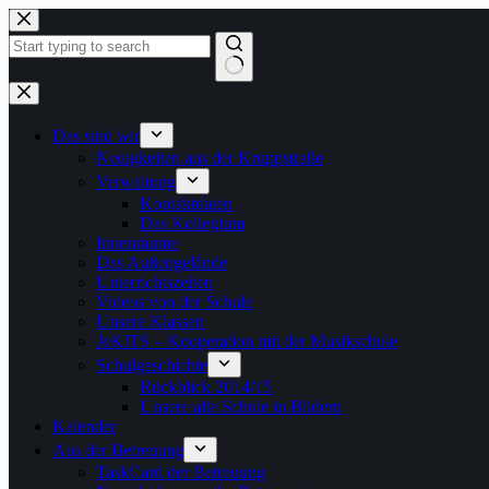
Zum
Inhalt
springen
Keine
Ergebnisse
Das sind wir
Neuigkeiten aus der Kruppstraße
Verwaltung
Kontaktdaten
Das Kollegium
Innenräume
Das Außengelände
Unterrichtszeiten
Videos von der Schule
Unsere Klassen
JeKITS – Kooperation mit der Musikschule
Schulgeschichte
Rückblick 2014/15
Unsere alte Schule in Bildern
Kalender
Aus der Betreuung
TaskCard der Betreuung