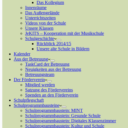
Das Kollegium
Innenräume
Das Außengelände
Unterrichtszeiten
Videos von der Schule
Unsere Klassen
JeKITS – Kooperation mit der Musikschule
Schulgeschichte
Rückblick 2014/15
Unsere alte Schule in Bildern
Kalender
Aus der Betreuung
TaskCard der Betreuung
Neuigkeiten aus der Betreuung
Betreuungsteam
Der Förderverein
Mitglied werden
Satzung des Fördervereins
Spenden an den Förderverein
Schulpflegschaft
Schulprogrammbausteine
Schulprogrammbaustein: MINT
Schulprogrammbaustein: Gesunde Schule
Schulprogrammbaustein: Digitales Klassenzimmer
Schulprogrammbaustein: Kultur und Schule