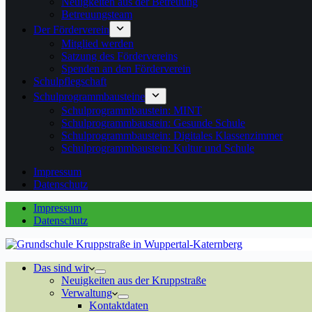
Neuigkeiten aus der Betreuung
Betreuungsteam
Der Förderverein
Mitglied werden
Satzung des Fördervereins
Spenden an den Förderverein
Schulpflegschaft
Schulprogrammbausteine
Schulprogrammbaustein: MINT
Schulprogrammbaustein: Gesunde Schule
Schulprogrammbaustein: Digitales Klassenzimmer
Schulprogrammbaustein: Kultur und Schule
Impressum
Datenschutz
Impressum
Datenschutz
Das sind wir
Neuigkeiten aus der Kruppstraße
Verwaltung
Kontaktdaten