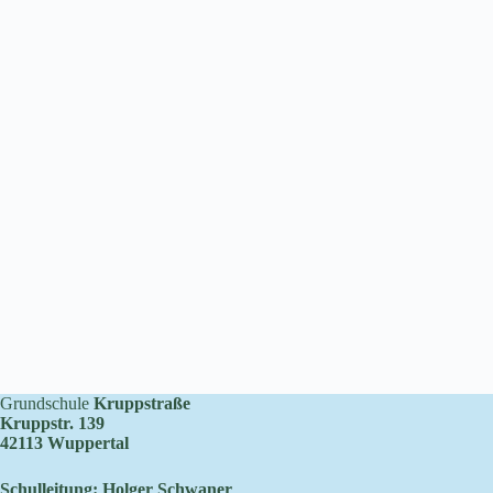
Grundschule
Kruppstraße
Kruppstr. 139
42113 Wuppertal
Schulleitung: Holger Schwaner