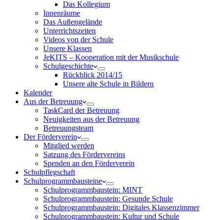
Das Kollegium
Innenräume
Das Außengelände
Unterrichtszeiten
Videos von der Schule
Unsere Klassen
JeKITS – Kooperation mit der Musikschule
Schulgeschichte
Rückblick 2014/15
Unsere alte Schule in Bildern
Kalender
Aus der Betreuung
TaskCard der Betreuung
Neuigkeiten aus der Betreuung
Betreuungsteam
Der Förderverein
Mitglied werden
Satzung des Fördervereins
Spenden an den Förderverein
Schulpflegschaft
Schulprogrammbausteine
Schulprogrammbaustein: MINT
Schulprogrammbaustein: Gesunde Schule
Schulprogrammbaustein: Digitales Klassenzimmer
Schulprogrammbaustein: Kultur und Schule