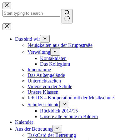
Zum
Inhalt
springen
Keine
Ergebnisse
Das sind wir
Neuigkeiten aus der Kruppstraße
Verwaltung
Kontaktdaten
Das Kollegium
Innenräume
Das Außengelände
Unterrichtszeiten
Videos von der Schule
Unsere Klassen
JeKITS – Kooperation mit der Musikschule
Schulgeschichte
Rückblick 2014/15
Unsere alte Schule in Bildern
Kalender
Aus der Betreuung
TaskCard der Betreuung