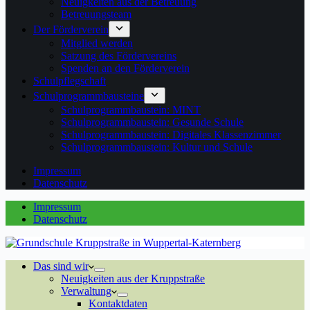
Neuigkeiten aus der Betreuung
Betreuungsteam
Der Förderverein
Mitglied werden
Satzung des Fördervereins
Spenden an den Förderverein
Schulpflegschaft
Schulprogrammbausteine
Schulprogrammbaustein: MINT
Schulprogrammbaustein: Gesunde Schule
Schulprogrammbaustein: Digitales Klassenzimmer
Schulprogrammbaustein: Kultur und Schule
Impressum
Datenschutz
Impressum
Datenschutz
Das sind wir
Neuigkeiten aus der Kruppstraße
Verwaltung
Kontaktdaten