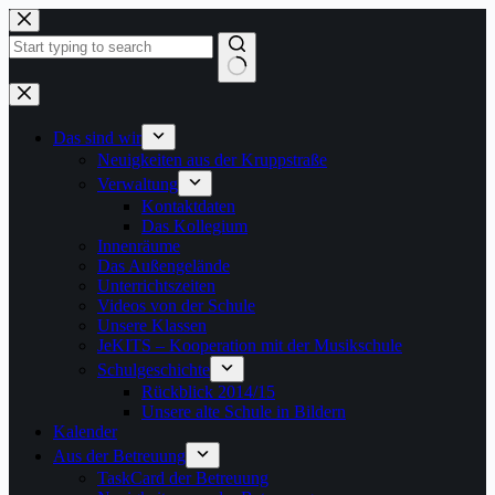
Zum
Inhalt
springen
Keine
Ergebnisse
Das sind wir
Neuigkeiten aus der Kruppstraße
Verwaltung
Kontaktdaten
Das Kollegium
Innenräume
Das Außengelände
Unterrichtszeiten
Videos von der Schule
Unsere Klassen
JeKITS – Kooperation mit der Musikschule
Schulgeschichte
Rückblick 2014/15
Unsere alte Schule in Bildern
Kalender
Aus der Betreuung
TaskCard der Betreuung