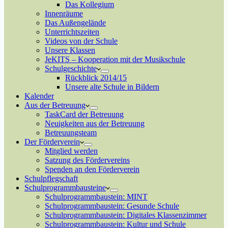
Das Kollegium
Innenräume
Das Außengelände
Unterrichtszeiten
Videos von der Schule
Unsere Klassen
JeKITS – Kooperation mit der Musikschule
Schulgeschichte
Rückblick 2014/15
Unsere alte Schule in Bildern
Kalender
Aus der Betreuung
TaskCard der Betreuung
Neuigkeiten aus der Betreuung
Betreuungsteam
Der Förderverein
Mitglied werden
Satzung des Fördervereins
Spenden an den Förderverein
Schulpflegschaft
Schulprogrammbausteine
Schulprogrammbaustein: MINT
Schulprogrammbaustein: Gesunde Schule
Schulprogrammbaustein: Digitales Klassenzimmer
Schulprogrammbaustein: Kultur und Schule