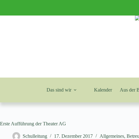
Zum
Inhalt
springen
Das sind wir
Kalender
Aus der 
Erste Aufführung der Theater AG
Schulleitung
17. Dezember 2017
Allgemeines
,
Betre