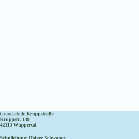
Grundschule
Kruppstraße
Kruppstr. 139
42113 Wuppertal
Schulleitung: Holger Schwaner