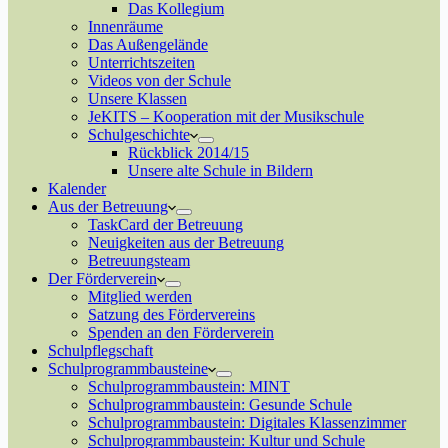
Das Kollegium
Innenräume
Das Außengelände
Unterrichtszeiten
Videos von der Schule
Unsere Klassen
JeKITS – Kooperation mit der Musikschule
Schulgeschichte
Rückblick 2014/15
Unsere alte Schule in Bildern
Kalender
Aus der Betreuung
TaskCard der Betreuung
Neuigkeiten aus der Betreuung
Betreuungsteam
Der Förderverein
Mitglied werden
Satzung des Fördervereins
Spenden an den Förderverein
Schulpflegschaft
Schulprogrammbausteine
Schulprogrammbaustein: MINT
Schulprogrammbaustein: Gesunde Schule
Schulprogrammbaustein: Digitales Klassenzimmer
Schulprogrammbaustein: Kultur und Schule