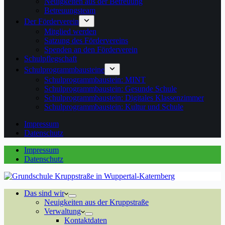
Neuigkeiten aus der Betreuung
Betreuungsteam
Der Förderverein
Mitglied werden
Satzung des Fördervereins
Spenden an den Förderverein
Schulpflegschaft
Schulprogrammbausteine
Schulprogrammbaustein: MINT
Schulprogrammbaustein: Gesunde Schule
Schulprogrammbaustein: Digitales Klassenzimmer
Schulprogrammbaustein: Kultur und Schule
Impressum
Datenschutz
Impressum
Datenschutz
Das sind wir
Neuigkeiten aus der Kruppstraße
Verwaltung
Kontaktdaten