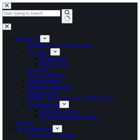
Zum
Inhalt
springen
Keine
Ergebnisse
Das sind wir
Neuigkeiten aus der Kruppstraße
Verwaltung
Kontaktdaten
Das Kollegium
Innenräume
Das Außengelände
Unterrichtszeiten
Videos von der Schule
Unsere Klassen
JeKITS – Kooperation mit der Musikschule
Schulgeschichte
Rückblick 2014/15
Unsere alte Schule in Bildern
Kalender
Aus der Betreuung
TaskCard der Betreuung