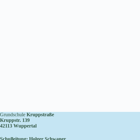
Grundschule
Kruppstraße
Kruppstr. 139
42113 Wuppertal
Schulleitung: Holger Schwaner