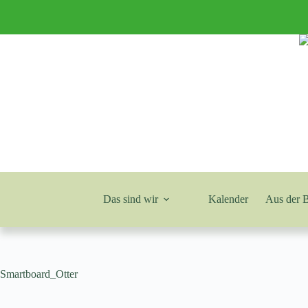
Zum
Inhalt
springen
Das sind wir
Kalender
Aus der 
Smartboard_Otter