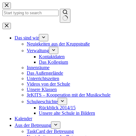
Zum
Inhalt
springen
Keine
Ergebnisse
Das sind wir
Neuigkeiten aus der Kruppstraße
Verwaltung
Kontaktdaten
Das Kollegium
Innenräume
Das Außengelände
Unterrichtszeiten
Videos von der Schule
Unsere Klassen
JeKITS – Kooperation mit der Musikschule
Schulgeschichte
Rückblick 2014/15
Unsere alte Schule in Bildern
Kalender
Aus der Betreuung
TaskCard der Betreuung