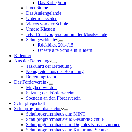
Das Kollegium
Innenräume
Das Außengelände
Unterrichtszeiten
Videos von der Schule
Unsere Klassen
JeKITS – Kooperation mit der Musikschule
Schulgeschichte
Rückblick 2014/15
Unsere alte Schule in Bildern
Kalender
Aus der Betreuung
TaskCard der Betreuung
Neuigkeiten aus der Betreuung
Betreuungsteam
Der Förderverein
Mitglied werden
Satzung des Fördervereins
Spenden an den Förderverein
Schulpflegschaft
Schulprogrammbausteine
Schulprogrammbaustein: MINT
Schulprogrammbaustein: Gesunde Schule
Schulprogrammbaustein: Digitales Klassenzimmer
Schulprogrammbaustein: Kultur und Schule