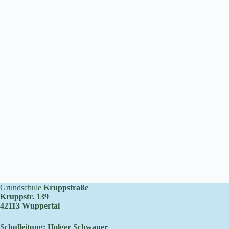
Grundschule
Kruppstraße
Kruppstr. 139
42113 Wuppertal
Schulleitung: Holger Schwaner