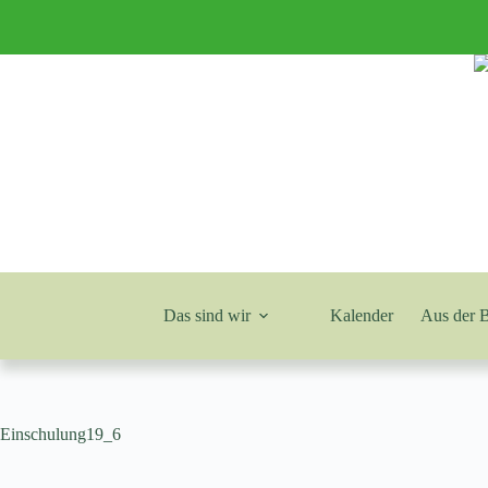
Zum
Inhalt
springen
Das sind wir
Kalender
Aus der 
Einschulung19_6