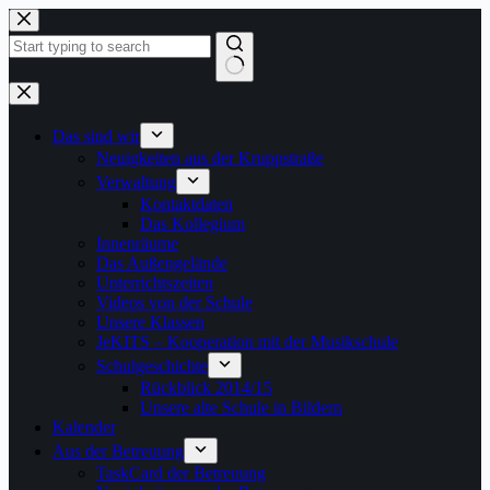
Zum
Inhalt
springen
Keine
Ergebnisse
Das sind wir
Neuigkeiten aus der Kruppstraße
Verwaltung
Kontaktdaten
Das Kollegium
Innenräume
Das Außengelände
Unterrichtszeiten
Videos von der Schule
Unsere Klassen
JeKITS – Kooperation mit der Musikschule
Schulgeschichte
Rückblick 2014/15
Unsere alte Schule in Bildern
Kalender
Aus der Betreuung
TaskCard der Betreuung