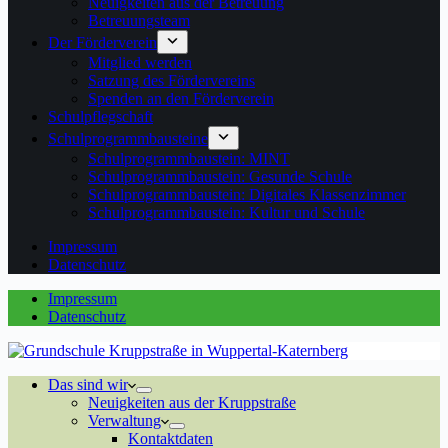
Neuigkeiten aus der Betreuung
Betreuungsteam
Der Förderverein
Mitglied werden
Satzung des Fördervereins
Spenden an den Förderverein
Schulpflegschaft
Schulprogrammbausteine
Schulprogrammbaustein: MINT
Schulprogrammbaustein: Gesunde Schule
Schulprogrammbaustein: Digitales Klassenzimmer
Schulprogrammbaustein: Kultur und Schule
Impressum
Datenschutz
Impressum
Datenschutz
Das sind wir
Neuigkeiten aus der Kruppstraße
Verwaltung
Kontaktdaten