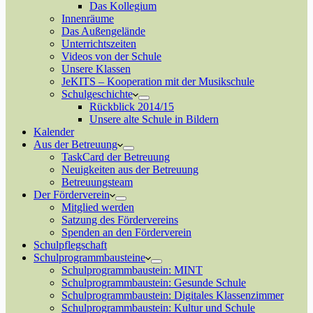
Das Kollegium
Innenräume
Das Außengelände
Unterrichtszeiten
Videos von der Schule
Unsere Klassen
JeKITS – Kooperation mit der Musikschule
Schulgeschichte
Rückblick 2014/15
Unsere alte Schule in Bildern
Kalender
Aus der Betreuung
TaskCard der Betreuung
Neuigkeiten aus der Betreuung
Betreuungsteam
Der Förderverein
Mitglied werden
Satzung des Fördervereins
Spenden an den Förderverein
Schulpflegschaft
Schulprogrammbausteine
Schulprogrammbaustein: MINT
Schulprogrammbaustein: Gesunde Schule
Schulprogrammbaustein: Digitales Klassenzimmer
Schulprogrammbaustein: Kultur und Schule