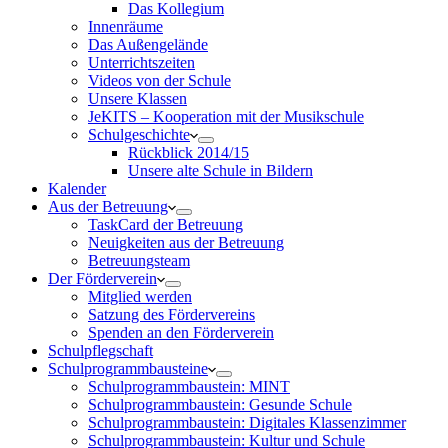
Das Kollegium
Innenräume
Das Außengelände
Unterrichtszeiten
Videos von der Schule
Unsere Klassen
JeKITS – Kooperation mit der Musikschule
Schulgeschichte
Rückblick 2014/15
Unsere alte Schule in Bildern
Kalender
Aus der Betreuung
TaskCard der Betreuung
Neuigkeiten aus der Betreuung
Betreuungsteam
Der Förderverein
Mitglied werden
Satzung des Fördervereins
Spenden an den Förderverein
Schulpflegschaft
Schulprogrammbausteine
Schulprogrammbaustein: MINT
Schulprogrammbaustein: Gesunde Schule
Schulprogrammbaustein: Digitales Klassenzimmer
Schulprogrammbaustein: Kultur und Schule