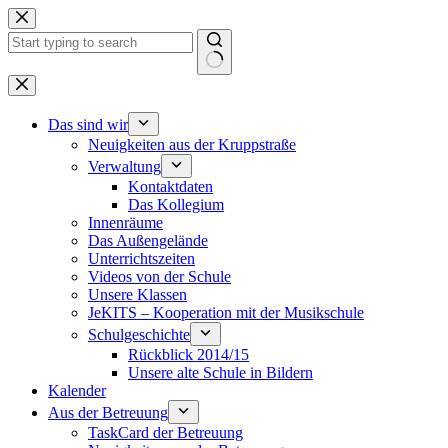
Zum
Inhalt
springen
Keine
Ergebnisse
Das sind wir
Neuigkeiten aus der Kruppstraße
Verwaltung
Kontaktdaten
Das Kollegium
Innenräume
Das Außengelände
Unterrichtszeiten
Videos von der Schule
Unsere Klassen
JeKITS – Kooperation mit der Musikschule
Schulgeschichte
Rückblick 2014/15
Unsere alte Schule in Bildern
Kalender
Aus der Betreuung
TaskCard der Betreuung