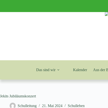
Zum
Inhalt
springen
Das sind wir
Kalender
Aus der 
Jekits Jubiläumskonzert
Schulleitung
21. Mai 2024
Schulleben