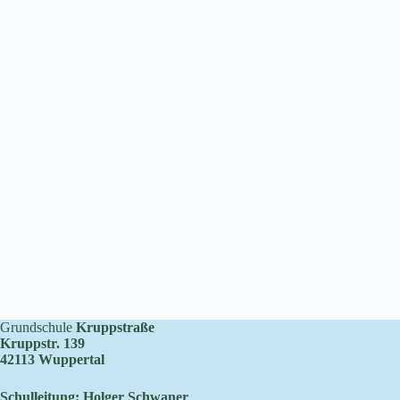
Grundschule
Kruppstraße
Kruppstr. 139
42113 Wuppertal
Schulleitung: Holger Schwaner