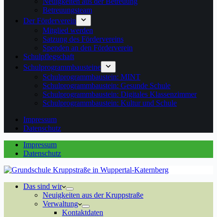
Neuigkeiten aus der Betreuung
Betreuungsteam
Der Förderverein
Mitglied werden
Satzung des Fördervereins
Spenden an den Förderverein
Schulpflegschaft
Schulprogrammbausteine
Schulprogrammbaustein: MINT
Schulprogrammbaustein: Gesunde Schule
Schulprogrammbaustein: Digitales Klassenzimmer
Schulprogrammbaustein: Kultur und Schule
Impressum
Datenschutz
Impressum
Datenschutz
Das sind wir
Neuigkeiten aus der Kruppstraße
Verwaltung
Kontaktdaten