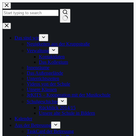
Zum
Inhalt
springen
Keine
Ergebnisse
Das sind wir
Neuigkeiten aus der Kruppstraße
Verwaltung
Kontaktdaten
Das Kollegium
Innenräume
Das Außengelände
Unterrichtszeiten
Videos von der Schule
Unsere Klassen
JeKITS – Kooperation mit der Musikschule
Schulgeschichte
Rückblick 2014/15
Unsere alte Schule in Bildern
Kalender
Aus der Betreuung
TaskCard der Betreuung