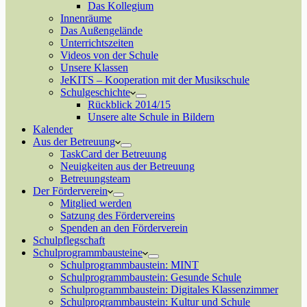
Das Kollegium
Innenräume
Das Außengelände
Unterrichtszeiten
Videos von der Schule
Unsere Klassen
JeKITS – Kooperation mit der Musikschule
Schulgeschichte
Rückblick 2014/15
Unsere alte Schule in Bildern
Kalender
Aus der Betreuung
TaskCard der Betreuung
Neuigkeiten aus der Betreuung
Betreuungsteam
Der Förderverein
Mitglied werden
Satzung des Fördervereins
Spenden an den Förderverein
Schulpflegschaft
Schulprogrammbausteine
Schulprogrammbaustein: MINT
Schulprogrammbaustein: Gesunde Schule
Schulprogrammbaustein: Digitales Klassenzimmer
Schulprogrammbaustein: Kultur und Schule