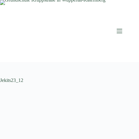
Zum
Inhalt
springen
Jekits23_12