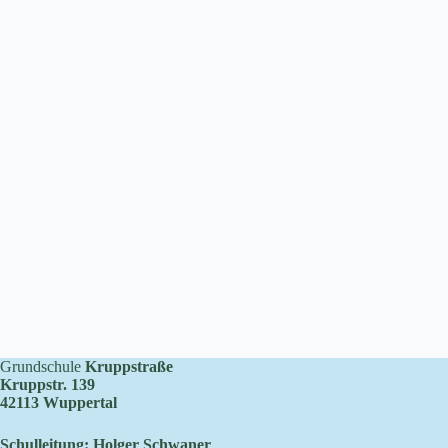
Grundschule
Kruppstraße
Kruppstr. 139
42113 Wuppertal
Schulleitung: Holger Schwaner