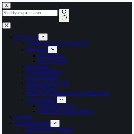
Zum
Inhalt
springen
Keine
Ergebnisse
Das sind wir
Neuigkeiten aus der Kruppstraße
Verwaltung
Kontaktdaten
Das Kollegium
Innenräume
Das Außengelände
Unterrichtszeiten
Videos von der Schule
Unsere Klassen
JeKITS – Kooperation mit der Musikschule
Schulgeschichte
Rückblick 2014/15
Unsere alte Schule in Bildern
Kalender
Aus der Betreuung
TaskCard der Betreuung