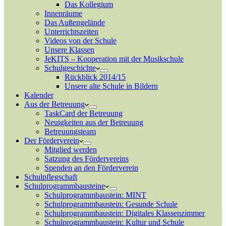
Das Kollegium
Innenräume
Das Außengelände
Unterrichtszeiten
Videos von der Schule
Unsere Klassen
JeKITS – Kooperation mit der Musikschule
Schulgeschichte
Rückblick 2014/15
Unsere alte Schule in Bildern
Kalender
Aus der Betreuung
TaskCard der Betreuung
Neuigkeiten aus der Betreuung
Betreuungsteam
Der Förderverein
Mitglied werden
Satzung des Fördervereins
Spenden an den Förderverein
Schulpflegschaft
Schulprogrammbausteine
Schulprogrammbaustein: MINT
Schulprogrammbaustein: Gesunde Schule
Schulprogrammbaustein: Digitales Klassenzimmer
Schulprogrammbaustein: Kultur und Schule