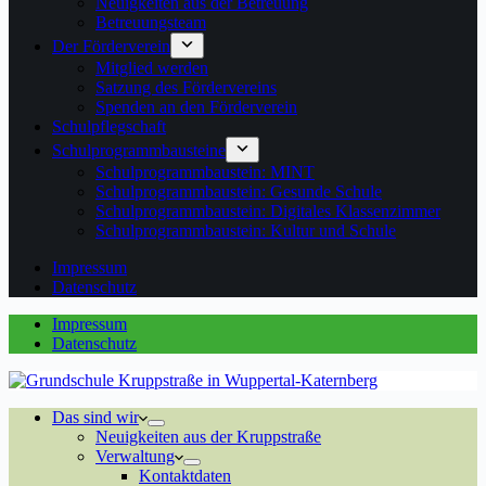
Neuigkeiten aus der Betreuung
Betreuungsteam
Der Förderverein
Mitglied werden
Satzung des Fördervereins
Spenden an den Förderverein
Schulpflegschaft
Schulprogrammbausteine
Schulprogrammbaustein: MINT
Schulprogrammbaustein: Gesunde Schule
Schulprogrammbaustein: Digitales Klassenzimmer
Schulprogrammbaustein: Kultur und Schule
Impressum
Datenschutz
Impressum
Datenschutz
Das sind wir
Neuigkeiten aus der Kruppstraße
Verwaltung
Kontaktdaten