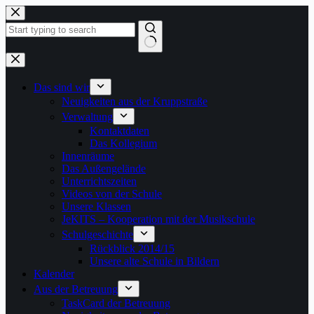
Zum
Inhalt
springen
Keine
Ergebnisse
Das sind wir
Neuigkeiten aus der Kruppstraße
Verwaltung
Kontaktdaten
Das Kollegium
Innenräume
Das Außengelände
Unterrichtszeiten
Videos von der Schule
Unsere Klassen
JeKITS – Kooperation mit der Musikschule
Schulgeschichte
Rückblick 2014/15
Unsere alte Schule in Bildern
Kalender
Aus der Betreuung
TaskCard der Betreuung