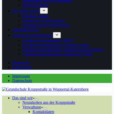
Neuigkeiten aus der Betreuung
Betreuungsteam
Der Förderverein
Mitglied werden
Satzung des Fördervereins
Spenden an den Förderverein
Schulpflegschaft
Schulprogrammbausteine
Schulprogrammbaustein: MINT
Schulprogrammbaustein: Gesunde Schule
Schulprogrammbaustein: Digitales Klassenzimmer
Schulprogrammbaustein: Kultur und Schule
Impressum
Datenschutz
Impressum
Datenschutz
Das sind wir
Neuigkeiten aus der Kruppstraße
Verwaltung
Kontaktdaten