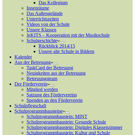
Das Kollegium
Innenräume
Das Außengelände
Unterrichtszeiten
Videos von der Schule
Unsere Klassen
JeKITS – Kooperation mit der Musikschule
Schulgeschichte
Rückblick 2014/15
Unsere alte Schule in Bildern
Kalender
Aus der Betreuung
TaskCard der Betreuung
Neuigkeiten aus der Betreuung
Betreuungsteam
Der Förderverein
Mitglied werden
Satzung des Fördervereins
Spenden an den Förderverein
Schulpflegschaft
Schulprogrammbausteine
Schulprogrammbaustein: MINT
Schulprogrammbaustein: Gesunde Schule
Schulprogrammbaustein: Digitales Klassenzimmer
Schulprogrammbaustein: Kultur und Schule