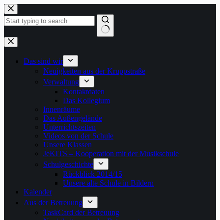
Zum
Inhalt
springen
Keine
Ergebnisse
Das sind wir
Neuigkeiten aus der Kruppstraße
Verwaltung
Kontaktdaten
Das Kollegium
Innenräume
Das Außengelände
Unterrichtszeiten
Videos von der Schule
Unsere Klassen
JeKITS – Kooperation mit der Musikschule
Schulgeschichte
Rückblick 2014/15
Unsere alte Schule in Bildern
Kalender
Aus der Betreuung
TaskCard der Betreuung