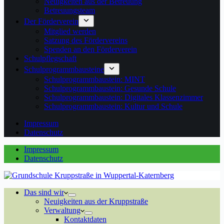
Neuigkeiten aus der Betreuung
Betreuungsteam
Der Förderverein
Mitglied werden
Satzung des Fördervereins
Spenden an den Förderverein
Schulpflegschaft
Schulprogrammbausteine
Schulprogrammbaustein: MINT
Schulprogrammbaustein: Gesunde Schule
Schulprogrammbaustein: Digitales Klassenzimmer
Schulprogrammbaustein: Kultur und Schule
Impressum
Datenschutz
Impressum
Datenschutz
Das sind wir
Neuigkeiten aus der Kruppstraße
Verwaltung
Kontaktdaten