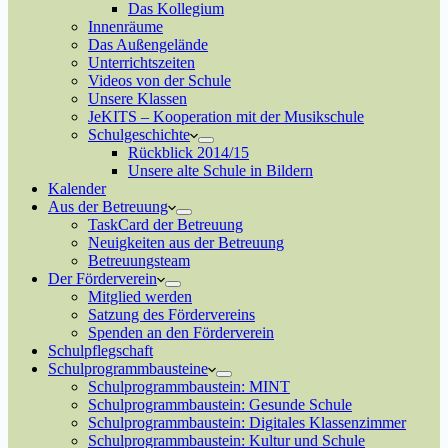
Das Kollegium
Innenräume
Das Außengelände
Unterrichtszeiten
Videos von der Schule
Unsere Klassen
JeKITS – Kooperation mit der Musikschule
Schulgeschichte
Rückblick 2014/15
Unsere alte Schule in Bildern
Kalender
Aus der Betreuung
TaskCard der Betreuung
Neuigkeiten aus der Betreuung
Betreuungsteam
Der Förderverein
Mitglied werden
Satzung des Fördervereins
Spenden an den Förderverein
Schulpflegschaft
Schulprogrammbausteine
Schulprogrammbaustein: MINT
Schulprogrammbaustein: Gesunde Schule
Schulprogrammbaustein: Digitales Klassenzimmer
Schulprogrammbaustein: Kultur und Schule