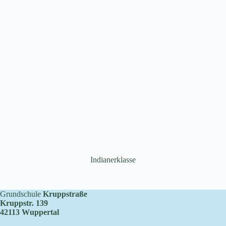
Indianerklasse
Grundschule
Kruppstraße
Kruppstr. 139
42113 Wuppertal