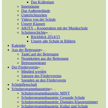
Das Kollegium
Innenräume
Das Außengelände
Unterrichtszeiten
Videos von der Schule
Unsere Klassen
JeKITS – Kooperation mit der Musikschule
Schulgeschichte
Rückblick 2014/15
Unsere alte Schule in Bildern
Kalender
Aus der Betreuung
TaskCard der Betreuung
Neuigkeiten aus der Betreuung
Betreuungsteam
Der Förderverein
Mitglied werden
Satzung des Fördervereins
Spenden an den Förderverein
Schulpflegschaft
Schulprogrammbausteine
Schulprogrammbaustein: MINT
Schulprogrammbaustein: Gesunde Schule
Schulprogrammbaustein: Digitales Klassenzimmer
Schulprogrammbaustein: Kultur und Schule