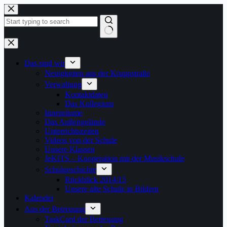
Zum
Inhalt
springen
Keine
Ergebnisse
Das sind wir
Neuigkeiten aus der Kruppstraße
Verwaltung
Kontaktdaten
Das Kollegium
Innenräume
Das Außengelände
Unterrichtszeiten
Videos von der Schule
Unsere Klassen
JeKITS – Kooperation mit der Musikschule
Schulgeschichte
Rückblick 2014/15
Unsere alte Schule in Bildern
Kalender
Aus der Betreuung
TaskCard der Betreuung