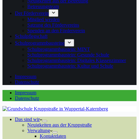
Neuigkeiten aus der Betreuung
Betreuungsteam
Der Förderverein
Mitglied werden
Satzung des Fördervereins
Spenden an den Förderverein
Schulpflegschaft
Schulprogrammbausteine
Schulprogrammbaustein: MINT
Schulprogrammbaustein: Gesunde Schule
Schulprogrammbaustein: Digitales Klassenzimmer
Schulprogrammbaustein: Kultur und Schule
Impressum
Datenschutz
Impressum
Datenschutz
Das sind wir
Neuigkeiten aus der Kruppstraße
Verwaltung
Kontaktdaten