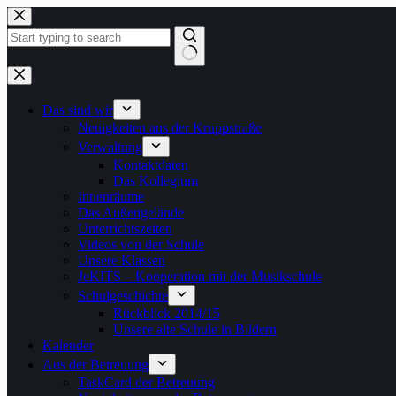
Zum
Inhalt
springen
Keine
Ergebnisse
Das sind wir
Neuigkeiten aus der Kruppstraße
Verwaltung
Kontaktdaten
Das Kollegium
Innenräume
Das Außengelände
Unterrichtszeiten
Videos von der Schule
Unsere Klassen
JeKITS – Kooperation mit der Musikschule
Schulgeschichte
Rückblick 2014/15
Unsere alte Schule in Bildern
Kalender
Aus der Betreuung
TaskCard der Betreuung