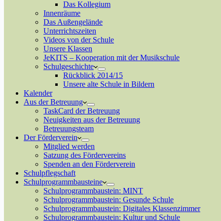
Das Kollegium
Innenräume
Das Außengelände
Unterrichtszeiten
Videos von der Schule
Unsere Klassen
JeKITS – Kooperation mit der Musikschule
Schulgeschichte
Rückblick 2014/15
Unsere alte Schule in Bildern
Kalender
Aus der Betreuung
TaskCard der Betreuung
Neuigkeiten aus der Betreuung
Betreuungsteam
Der Förderverein
Mitglied werden
Satzung des Fördervereins
Spenden an den Förderverein
Schulpflegschaft
Schulprogrammbausteine
Schulprogrammbaustein: MINT
Schulprogrammbaustein: Gesunde Schule
Schulprogrammbaustein: Digitales Klassenzimmer
Schulprogrammbaustein: Kultur und Schule