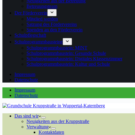
Neuigkeiten aus der Betreuung
Betreuungsteam
Der Förderverein
Mitglied werden
Satzung des Fördervereins
Spenden an den Förderverein
Schulpflegschaft
Schulprogrammbausteine
Schulprogrammbaustein: MINT
Schulprogrammbaustein: Gesunde Schule
Schulprogrammbaustein: Digitales Klassenzimmer
Schulprogrammbaustein: Kultur und Schule
Impressum
Datenschutz
Impressum
Datenschutz
Das sind wir
Neuigkeiten aus der Kruppstraße
Verwaltung
Kontaktdaten