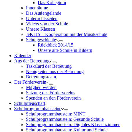
Das Kollegium
Innenräume
Das Außengelände
Unterrichtszeiten
Videos von der Schule
Unsere Klassen
JeKITS – Kooperation mit der Musikschule
Schulgeschichte
Rückblick 2014/15
Unsere alte Schule in Bildern
Kalender
Aus der Betreuung
TaskCard der Betreuung
Neuigkeiten aus der Betreuung
Betreuungsteam
Der Förderverein
Mitglied werden
Satzung des Fördervereins
Spenden an den Förderverein
Schulpflegschaft
Schulprogrammbausteine
Schulprogrammbaustein: MINT
Schulprogrammbaustein: Gesunde Schule
Schulprogrammbaustein: Digitales Klassenzimmer
Schulprogrammbaustein: Kultur und Schule