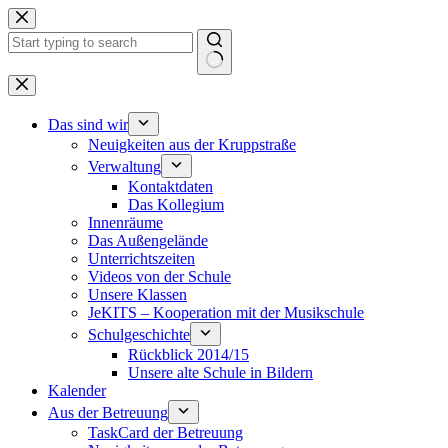
Zum
Inhalt
springen
Keine
Ergebnisse
Das sind wir
Neuigkeiten aus der Kruppstraße
Verwaltung
Kontaktdaten
Das Kollegium
Innenräume
Das Außengelände
Unterrichtszeiten
Videos von der Schule
Unsere Klassen
JeKITS – Kooperation mit der Musikschule
Schulgeschichte
Rückblick 2014/15
Unsere alte Schule in Bildern
Kalender
Aus der Betreuung
TaskCard der Betreuung