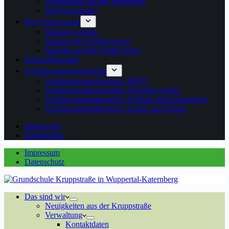
Neuigkeiten aus der Betreuung
Betreuungsteam
Der Förderverein
Mitglied werden
Satzung des Fördervereins
Spenden an den Förderverein
Schulpflegschaft
Schulprogrammbausteine
Schulprogrammbaustein: MINT
Schulprogrammbaustein: Gesunde Schule
Schulprogrammbaustein: Digitales Klassenzimmer
Schulprogrammbaustein: Kultur und Schule
Impressum
Datenschutz
Impressum
Datenschutz
Das sind wir
Neuigkeiten aus der Kruppstraße
Verwaltung
Kontaktdaten