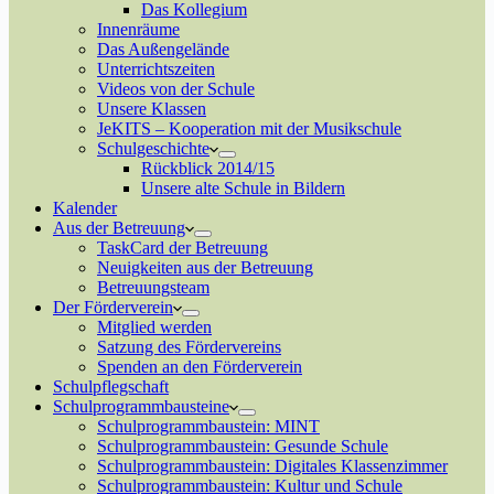
Das Kollegium
Innenräume
Das Außengelände
Unterrichtszeiten
Videos von der Schule
Unsere Klassen
JeKITS – Kooperation mit der Musikschule
Schulgeschichte
Rückblick 2014/15
Unsere alte Schule in Bildern
Kalender
Aus der Betreuung
TaskCard der Betreuung
Neuigkeiten aus der Betreuung
Betreuungsteam
Der Förderverein
Mitglied werden
Satzung des Fördervereins
Spenden an den Förderverein
Schulpflegschaft
Schulprogrammbausteine
Schulprogrammbaustein: MINT
Schulprogrammbaustein: Gesunde Schule
Schulprogrammbaustein: Digitales Klassenzimmer
Schulprogrammbaustein: Kultur und Schule