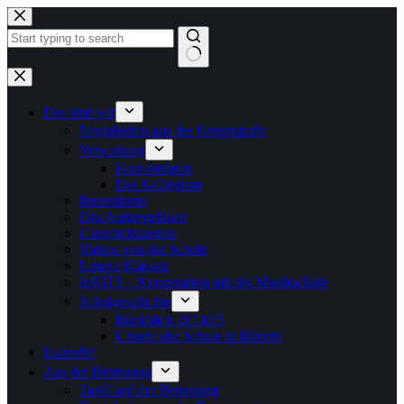
Zum
Inhalt
springen
Keine
Ergebnisse
Das sind wir
Neuigkeiten aus der Kruppstraße
Verwaltung
Kontaktdaten
Das Kollegium
Innenräume
Das Außengelände
Unterrichtszeiten
Videos von der Schule
Unsere Klassen
JeKITS – Kooperation mit der Musikschule
Schulgeschichte
Rückblick 2014/15
Unsere alte Schule in Bildern
Kalender
Aus der Betreuung
TaskCard der Betreuung