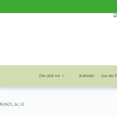
Zum
Inhalt
springen
Das sind wir
Kalender
Aus der 
KiJu23_2a_12