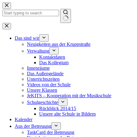
Zum
Inhalt
springen
Keine
Ergebnisse
Das sind wir
Neuigkeiten aus der Kruppstraße
Verwaltung
Kontaktdaten
Das Kollegium
Innenräume
Das Außengelände
Unterrichtszeiten
Videos von der Schule
Unsere Klassen
JeKITS – Kooperation mit der Musikschule
Schulgeschichte
Rückblick 2014/15
Unsere alte Schule in Bildern
Kalender
Aus der Betreuung
TaskCard der Betreuung