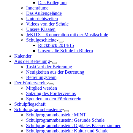
Das Kollegium
Innenräume
Das Außengelände
Unterrichtszeiten
Videos von der Schule
Unsere Klassen
JeKITS – Kooperation mit der Musikschule
Schulgeschichte
Rückblick 2014/15
Unsere alte Schule in Bildern
Kalender
Aus der Betreuung
TaskCard der Betreuung
Neuigkeiten aus der Betreuung
Betreuungsteam
Der Förderverein
Mitglied werden
Satzung des Fördervereins
Spenden an den Förderverein
Schulpflegschaft
Schulprogrammbausteine
Schulprogrammbaustein: MINT
Schulprogrammbaustein: Gesunde Schule
Schulprogrammbaustein: Digitales Klassenzimmer
Schulprogrammbaustein: Kultur und Schule