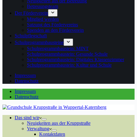
Neuigkeiten aus der Betreuung
Betreuungsteam
Der Förderverein
Mitglied werden
Satzung des Fördervereins
Spenden an den Förderverein
Schulpflegschaft
Schulprogrammbausteine
Schulprogrammbaustein: MINT
Schulprogrammbaustein: Gesunde Schule
Schulprogrammbaustein: Digitales Klassenzimmer
Schulprogrammbaustein: Kultur und Schule
Impressum
Datenschutz
Impressum
Datenschutz
Das sind wir
Neuigkeiten aus der Kruppstraße
Verwaltung
Kontaktdaten