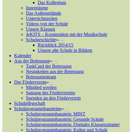
Das Kollegium
Innenräume
Das Außengelände
Unterrichtszeiten
Videos von der Schule
Unsere Klassen
JeKITS – Kooperation mit der Musikschule
Schulgeschichte
Rückblick 2014/15
Unsere alte Schule in Bildern
Kalender
Aus der Betreuung
TaskCard der Betreuung
Neuigkeiten aus der Betreuung
Betreuungsteam
Der Förderverein
Mitglied werden
Satzung des Fördervereins
Spenden an den Förderverein
Schulpflegschaft
Schulprogrammbausteine
Schulprogrammbaustein: MINT
Schulprogrammbaustein: Gesunde Schule
Schulprogrammbaustein: Digitales Klassenzimmer
Schulprogrammbaustein: Kultur und Schule