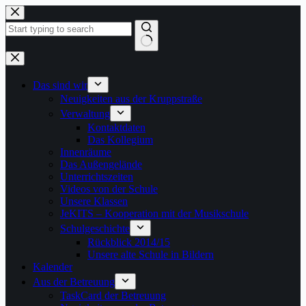
Zum
Inhalt
springen
Keine
Ergebnisse
Das sind wir
Neuigkeiten aus der Kruppstraße
Verwaltung
Kontaktdaten
Das Kollegium
Innenräume
Das Außengelände
Unterrichtszeiten
Videos von der Schule
Unsere Klassen
JeKITS – Kooperation mit der Musikschule
Schulgeschichte
Rückblick 2014/15
Unsere alte Schule in Bildern
Kalender
Aus der Betreuung
TaskCard der Betreuung