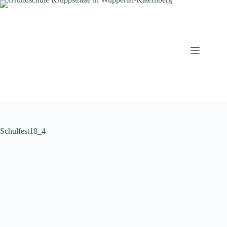
Zum
Inhalt
springen
Schulfest18_4