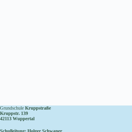
Grundschule
Kruppstraße
Kruppstr. 139
42113 Wuppertal
Schulleitung: Holger Schwaner