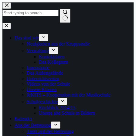
Zum
Inhalt
springen
Keine
Ergebnisse
Das sind wir
Neuigkeiten aus der Kruppstraße
Verwaltung
Kontaktdaten
Das Kollegium
Innenräume
Das Außengelände
Unterrichtszeiten
Videos von der Schule
Unsere Klassen
JeKITS – Kooperation mit der Musikschule
Schulgeschichte
Rückblick 2014/15
Unsere alte Schule in Bildern
Kalender
Aus der Betreuung
TaskCard der Betreuung