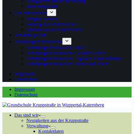
Neuigkeiten aus der Betreuung
Betreuungsteam
Der Förderverein
Mitglied werden
Satzung des Fördervereins
Spenden an den Förderverein
Schulpflegschaft
Schulprogrammbausteine
Schulprogrammbaustein: MINT
Schulprogrammbaustein: Gesunde Schule
Schulprogrammbaustein: Digitales Klassenzimmer
Schulprogrammbaustein: Kultur und Schule
Impressum
Datenschutz
Impressum
Datenschutz
Das sind wir
Neuigkeiten aus der Kruppstraße
Verwaltung
Kontaktdaten