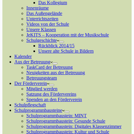
Das Kollegium
Innenräume
Das Außengelände
Unterrichtszeiten
Videos von der Schule
Unsere Klassen
JeKITS – Kooperation mit der Musikschule
Schulgeschichte
Rückblick 2014/15
Unsere alte Schule in Bildern
Kalender
Aus der Betreuung
TaskCard der Betreuung
Neuigkeiten aus der Betreuung
Betreuungsteam
Der Förderverein
Mitglied werden
Satzung des Fördervereins
Spenden an den Förderverein
Schulpflegschaft
Schulprogrammbausteine
Schulprogrammbaustein: MINT
Schulprogrammbaustein: Gesunde Schule
Schulprogrammbaustein: Digitales Klassenzimmer
Schulprogrammbaustein: Kultur und Schule