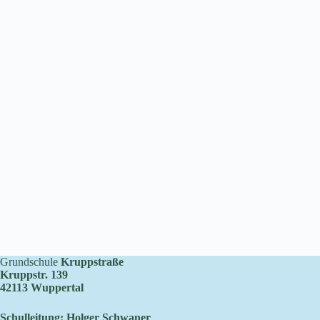
Grundschule
Kruppstraße
Kruppstr. 139
42113 Wuppertal
Schulleitung: Holger Schwaner