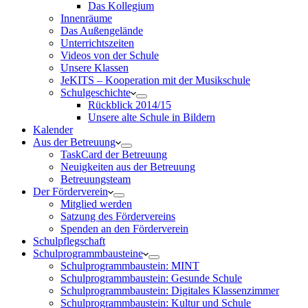
Das Kollegium
Innenräume
Das Außengelände
Unterrichtszeiten
Videos von der Schule
Unsere Klassen
JeKITS – Kooperation mit der Musikschule
Schulgeschichte
Rückblick 2014/15
Unsere alte Schule in Bildern
Kalender
Aus der Betreuung
TaskCard der Betreuung
Neuigkeiten aus der Betreuung
Betreuungsteam
Der Förderverein
Mitglied werden
Satzung des Fördervereins
Spenden an den Förderverein
Schulpflegschaft
Schulprogrammbausteine
Schulprogrammbaustein: MINT
Schulprogrammbaustein: Gesunde Schule
Schulprogrammbaustein: Digitales Klassenzimmer
Schulprogrammbaustein: Kultur und Schule