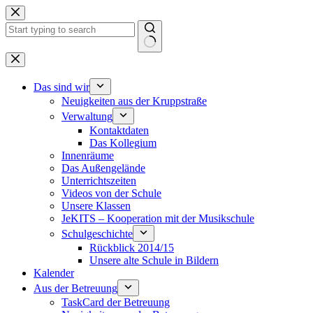
Zum
Inhalt
springen
Keine
Ergebnisse
Das sind wir
Neuigkeiten aus der Kruppstraße
Verwaltung
Kontaktdaten
Das Kollegium
Innenräume
Das Außengelände
Unterrichtszeiten
Videos von der Schule
Unsere Klassen
JeKITS – Kooperation mit der Musikschule
Schulgeschichte
Rückblick 2014/15
Unsere alte Schule in Bildern
Kalender
Aus der Betreuung
TaskCard der Betreuung